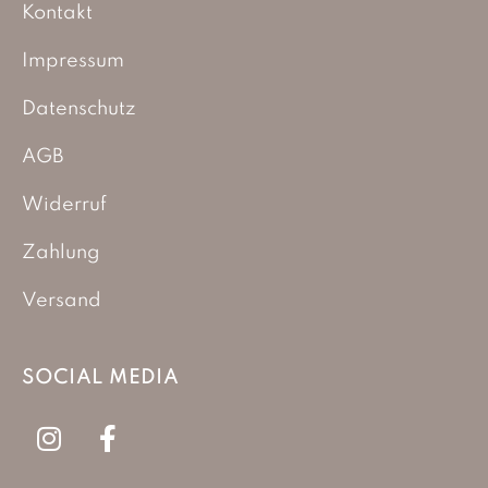
Kontakt
Impressum
Datenschutz
AGB
Widerruf
Zahlung
Versand
SOCIAL MEDIA
I
F
n
a
s
c